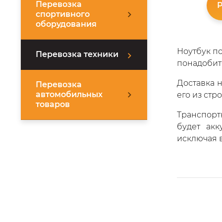
Перевозка
Р
спортивного
оборудования
Ноутбук по
Перевозка техники
понадобит
Доставка 
Перевозка
автомобильных
его из стр
товаров
Транспорт
будет акк
исключая 