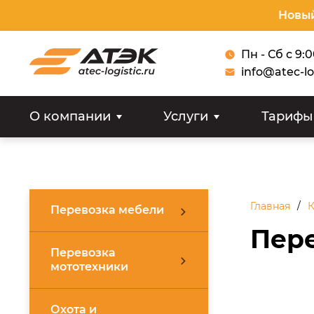
Новый
Пн - Сб с 9:
info@atec-lo
О компании
Услуги
Тарифы
Главная
К
Перевозка мебели
Пере
Перевозка
мототехники
Охота и