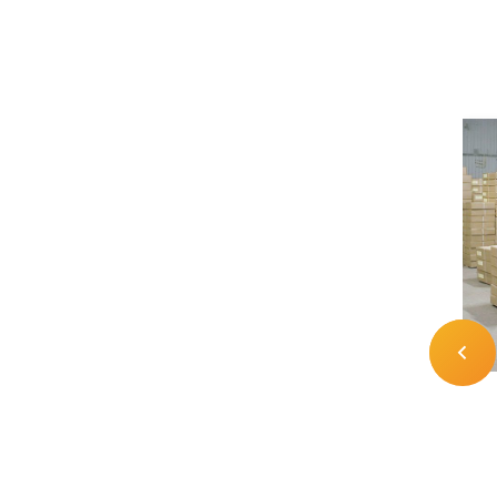
Перевозка
багажного бокса