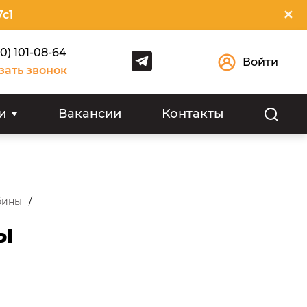
✕
7с1
00) 101-08-64
Войти
зать звонок
и
Вакансии
Контакты
бины
ы