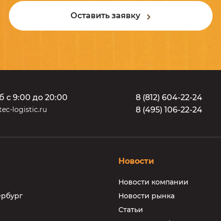
Оставить заявку
б с 9:00 до 20:00
8
(
8
1
2
)
6
0
4
-
2
2
-
2
4
ec-logistic.ru
8
(
4
9
5
)
1
0
6
-
2
2
-
2
4
Новости
Новости компании
ербург
Новости рынка
Статьи