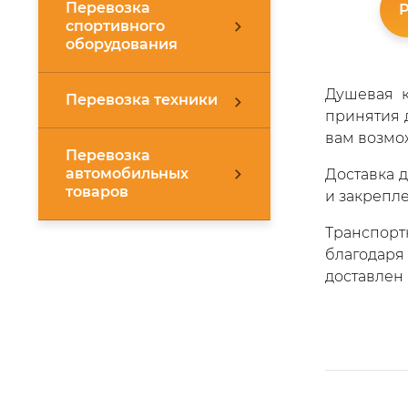
Перевозка
Р
спортивного
оборудования
Душевая к
Перевозка техники
принятия 
вам возмо
Перевозка
автомобильных
Доставка д
товаров
и закрепл
Транспорт
благодаря
доставлен