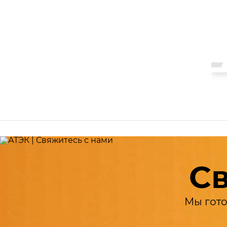
й
Цена — 972 рублей
ЗАКАЗАТЬ
Св
Мы гото