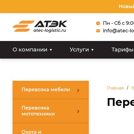
Новый
Пн - Сб с 9:
info@atec-lo
О компании
Услуги
Тарифы
Главная
К
Перевозка мебели
Пер
Перевозка
мототехники
Охота и