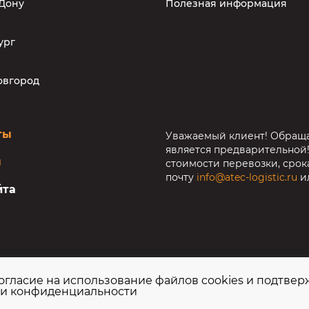
-Дону
Полезная информация
ург
овгород
ты
Уважаемый клиент! Обраща
является предварительной
ы
стоимости перевозки, срок
почту
info@atec-logistic.ru
и
йта
огласие на использование файлов cookies и подтвер
и конфиденциальности