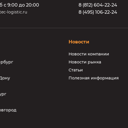
б с 9:00 до 20:00
8
(
8
1
2
)
6
0
4
-
2
2
-
2
4
ec-logistic.ru
8
(
4
9
5
)
1
0
6
-
2
2
-
2
4
Новости
Новости компании
ербург
Новости рынка
Статьи
-Дону
Полезная информация
ург
овгород