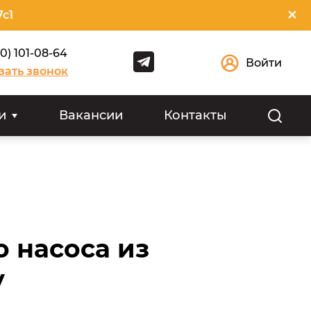
✕
7с1
00) 101-08-64
Войти
зать звонок
и
Вакансии
Контакты
 насоса из
у