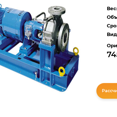
Вес
Объ
Сро
Вид
Ори
74
Рассчи