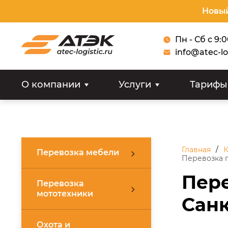
Новый
Пн - Сб с 9:
info@atec-lo
О компании
Услуги
Тарифы
Главная
К
Перевозка мебели
Перевозка 
Пер
Перевозка
мототехники
Санк
Охота и