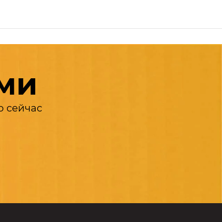
ами
о сейчас