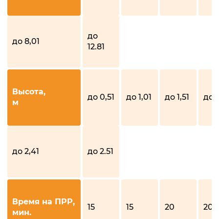
до
до 8,01
12.81
Высота,
до 0,51
до 1,01
до 1,51
до 1
м
до 2,41
до 2.51
Время на ПРР,
15
15
20
20
мин.