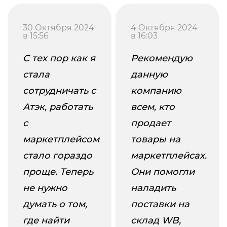
30 Октября 2024
4 Октября 2024
в 15:56
в 16:03
С тех пор как я
Рекомендую
стала
данную
сотрудничать с
компанию
Атэк, работать
всем, кто
с
продает
маркетплейсом
товары на
стало гораздо
маркетплейсах.
проще. Теперь
Они помогли
не нужно
наладить
думать о том,
поставки на
где найти
склад WB,