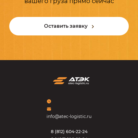
вашего груза прямо сейчас
Оставить заявку
info@atec-logistic.ru
8
(
8
1
2
)
6
0
4
-
2
2
-
2
4