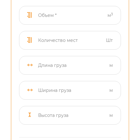
3
м
Шт
м
м
м