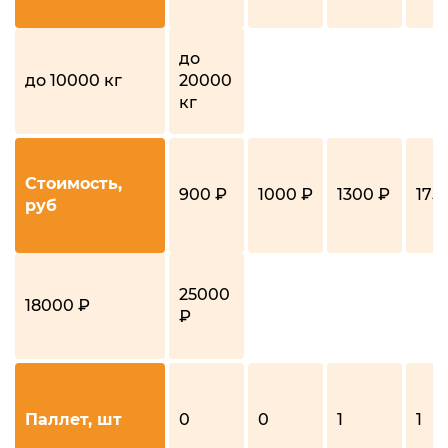
до
до 10000 кг
20000
кг
Стоимость,
900 ₽
1000 ₽
1300 ₽
175
руб
25000
18000 ₽
₽
Паллет, шт
0
0
1
1