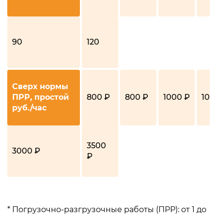
90
120
Сверх нормы
ПРР, простой
800 ₽
800 ₽
1000 ₽
100
руб./час
3500
3000 ₽
₽
* Погрузочно-разгрузочные работы (ПРР): от 1 до