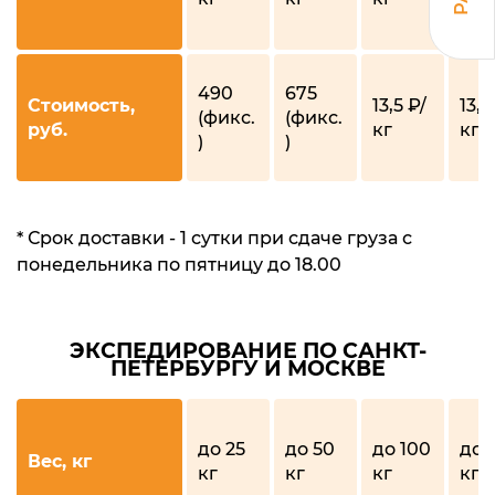
кг
490
675
Стоимость,
13,5 ₽/
13,1
(фикс.
(фикс.
руб.
кг
кг
)
)
* Срок доставки - 1 сутки при сдаче груза с
понедельника по пятницу до 18.00
ЭКСПЕДИРОВАНИЕ ПО САНКТ-
ПЕТЕРБУРГУ И МОСКВЕ
до 25
до 50
до 100
до 
Вес, кг
кг
кг
кг
кг