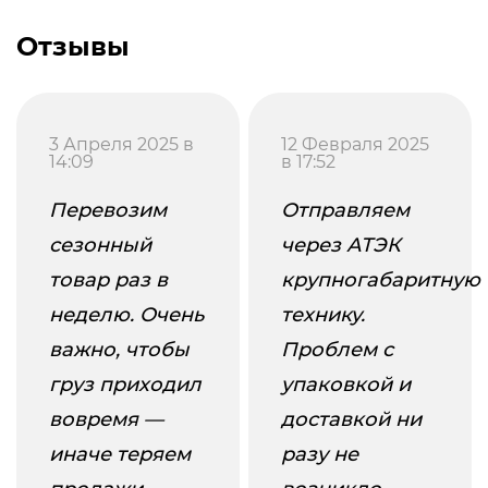
Отзывы
3 Апреля 2025 в
12 Февраля 2025
14:09
в 17:52
Перевозим
Отправляем
сезонный
через АТЭК
товар раз в
крупногабаритную
неделю. Очень
технику.
важно, чтобы
Проблем с
груз приходил
упаковкой и
вовремя —
доставкой ни
иначе теряем
разу не