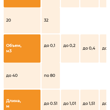
20
32
Объем,
до 0,1
до 0,2
до 0,4
до 1
м3
до 40
по 80
Длина,
до 0.51
до 1,01
до 1,51
до 1
м