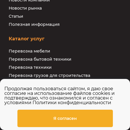
Новости компании
Новости рынка
Статьи
Полезная информация
Каталог услуг
Перевозка мебели
Перевозка бытовой техники
Перевозка техники
Перевозка грузов для строительства
Перевозка личных вещей
Продолжая пользоваться сайтом, я даю свое
Перевозка спортоборудования
согласие на использование файлов cookies и
подтверждаю, что ознакомился и согласен с
Перевозка торгового оборудования
условиями
Политики конфиденциальности
Перевозка промоборудования
Я согласен
О компании