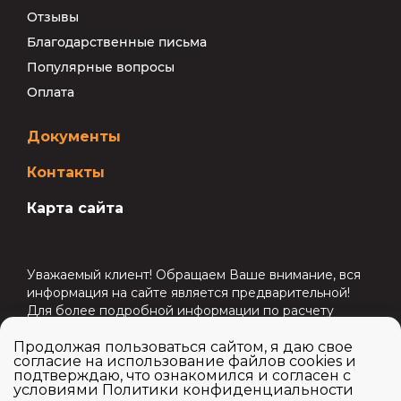
Отзывы
Благодарственные письма
Популярные вопросы
Оплата
Документы
Контакты
Карта сайта
Уважаемый клиент! Обращаем Ваше внимание, вся
информация на сайте является предварительной!
Для более подробной информации по расчету
стоимости перевозки, срокам перевозки и другим
Продолжая пользоваться сайтом, я даю свое
услугам напишите нам на почту
info@atec-logistic.ru
согласие на использование файлов cookies и
или свяжитесь с нами по номеру
8 (800) 101-08-64
.
подтверждаю, что ознакомился и согласен с
условиями
Политики конфиденциальности