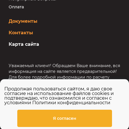
Оплата
Документы
Контакты
Карта сайта
Уважаемый клиент! Обращаем Ваше внимание, вся
информация на сайте является предварительной!
Для более подробной информации по расчету
стоимости перевозки, срокам перевозки и другим
Продолжая пользоваться сайтом, я даю свое
услугам напишите нам на почту
info@atec-logistic.ru
согласие на использование файлов cookies и
или свяжитесь с нами по номеру
8 (800) 101-08-64
.
подтверждаю, что ознакомился и согласен с
условиями
Политики конфиденциальности
ООО «АТЭК» / © 2015-2026 все права защищены
Я согласен
Создание сайта: