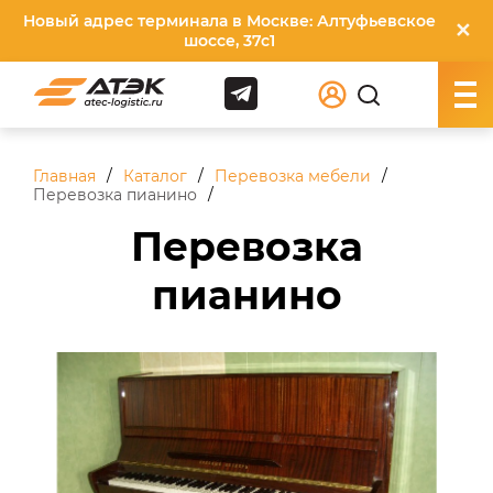
Новый адрес терминала в Москве: Алтуфьевское
✕
шоссе, 37с1
Главная
Каталог
Перевозка мебели
Перевозка пианино
Перевозка
пианино